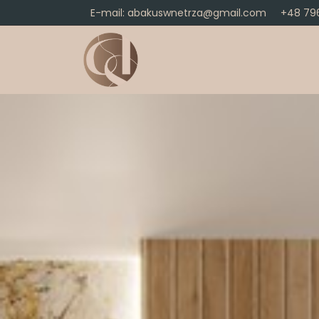
E-mail: abakuswnetrza@gmail.com
+48 796