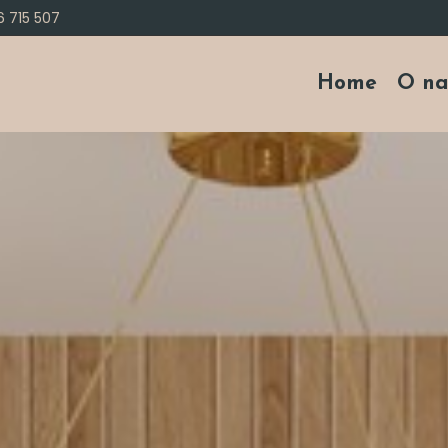
 715 507
Home
O na